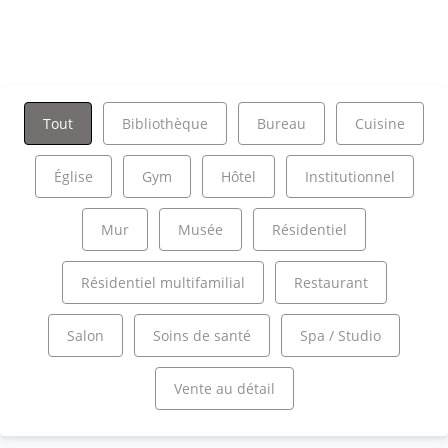
Tout
Bibliothèque
Bureau
Cuisine
Église
Gym
Hôtel
Institutionnel
Mur
Musée
Résidentiel
Résidentiel multifamilial
Restaurant
Salon
Soins de santé
Spa / Studio
Vente au détail